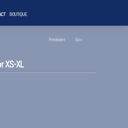
ACT
BOUTIQUE
Précédent
Suiv.
r XS-XL