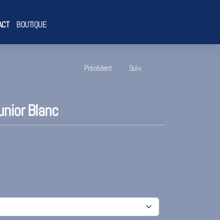
ACT
BOUTIQUE
Précédent
Suiv.
unior Blanc