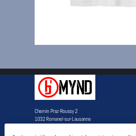
Chemin Praz-Roussy 2
1032 Romanel-sur-Lausanne
+ 41 78 615 82 83
contact@bmynd.ch